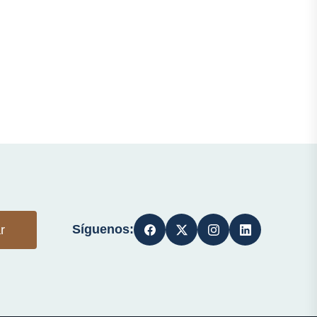
Síguenos:
r