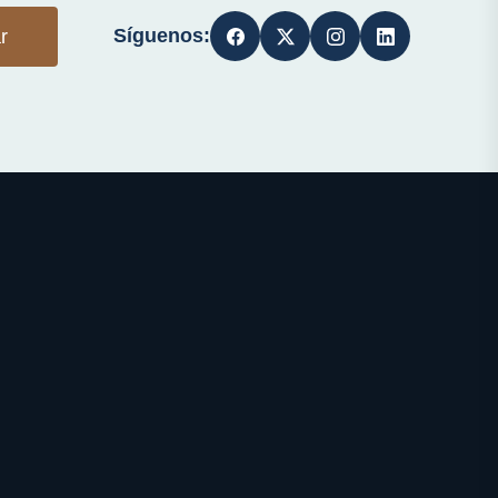
Síguenos:
r