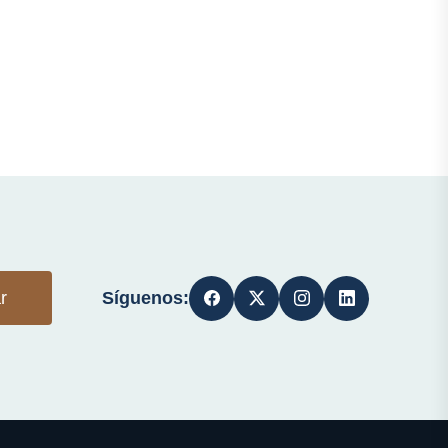
Síguenos:
r